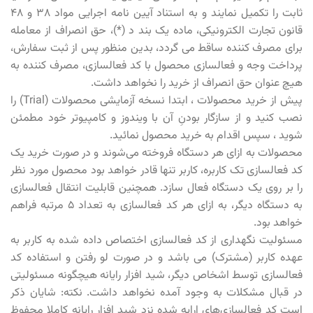
ثابت را تکمیل نمایند و به استناد آیین نامه اجرایی مواد ۳۸ و ۴۸
قانون تجارت الکترونیکی، ماده یک بند د (*)، حق انصراف از معامله
برای مصرف کننده ساقط می گردد، بدین منظور پس از ثبت سفارش،
پرداخت وجه و فعالسازی محصول با کد فعالسازی، مصرف کننده به
هیچ عنوان حق انصراف از خرید را نخواهد داشت.
پیش از خرید محصولات ، ابتدا نسخه آزمایشی محصولات (Trial) را
نصب کنید و از سازگار بودنِ آن با ویندوز و کامپیوتر خود مطمئن
شوید ، سپس اقدام به خرید محصول نمائید.
محصولات به ازای هر دستگاه فروخته می‌شوند و در صورت خرید یک
کد فعالسازی تک کاربره، کاربر تنها قادر خواهد بود محصول مورد نظر
را بر روی یک دستگاه فعال سازد. همچنین قابلیت انتقال فعالسازی
به دستگاه دیگر، به ازای هر کد فعالسازی به تعداد 5 مرتبه فراهم
خواهد بود.
مسئولیت نگهداری از کد فعالسازی اختصاص داده شده به کاربر به
عهده کاربر (مشترک) می باشد و در صورت لو رفتن و استفاده کد
فعالسازی توسط اشخاص دیگر، شید افزار رایانه هیچگونه مسئولیتی
در قبال مشکلات به وجود آمده نخواهد داشت. نکته: شایان ذکر
است کد فعالسازی‌های ارایه شده نزد شید افزار رایانه کاملا محفوظ